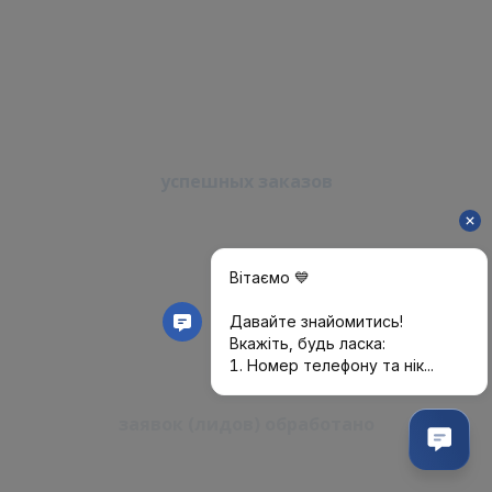
NaN
тысяч
успешных заказов
NaN
миллиона
заявок (лидов) обработано