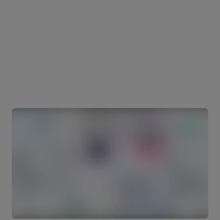
каналов: сайты, маркетплейсы,
мессенджеры, Instagram, TikTok.
Увеличивайте продажи с помощью
воронок, встроенных чатов и модуля для
торговли.
keyCRM – проста для пользователя,
необходима для бизнеса.