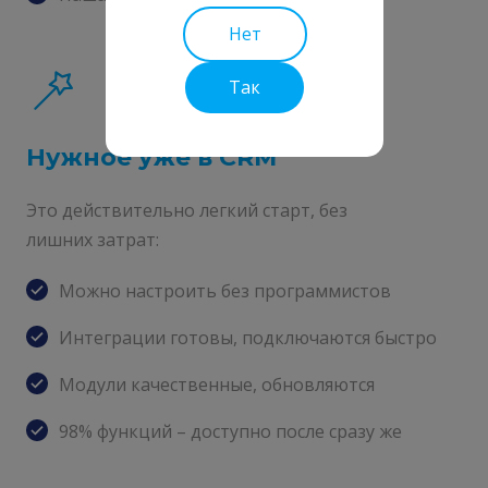
Нет
Так
Нужное уже в CRM
Это действительно легкий старт, без
лишних затрат:
Можно настроить без программистов
Интеграции готовы, подключаются быстро
Модули качественные, обновляются
98% функций – доступно после сразу же