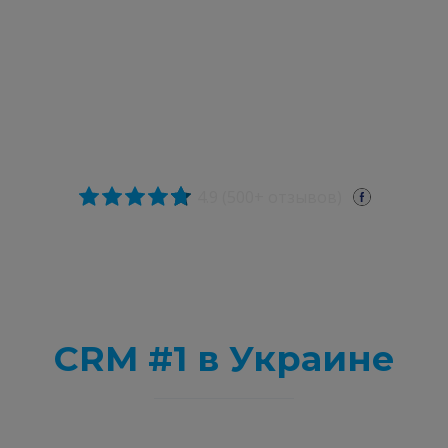
4.9 (500+ отзывов)
Все, что нужно
предпринимателю.
CRM #1 в Украине
Собирайте лиды и заказы со всех