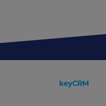
Показатели
keyCRM
в
цифрах