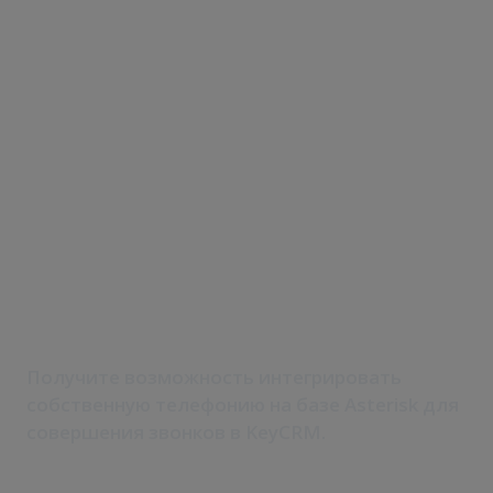
Телефония
Asterisk
в CRM-системе
Получите возможность интегрировать
собственную телефонию на базе Asterisk для
совершения звонков в KeyCRM.