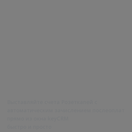
RozetkaPay в
CRM
Выставляйте счета Розеткапей с
автоматическим зачислением послеоплат
прямо из окна keyCRM
быстро и просто