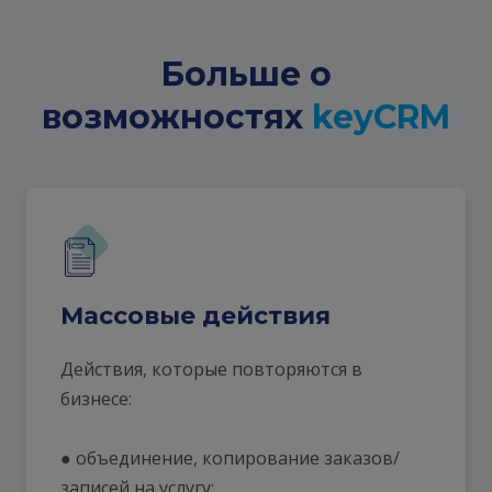
ответственного сотрудника; прикрепить
разрешение на внесение изменений в задание
документ, фото, таблицу, касающуюся задания в
для ответственного, даже если он не
CRM.
постановщик.
Больше о
возможностях
keyCRM
Массовые действия
Действия, которые повторяются в
бизнесе:
● объединение, копирование заказов/
записей на услугу;