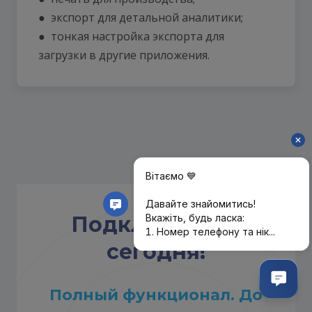
● экспорт для детальной аналитики;
● тонкая настройка экспорта для
загрузки в другие приложения.
Подключитесь
сегодня!
Полный функционал. До