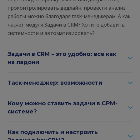
проконтролировать дедлайн, провести анализ
работы можно благодаря task-менеджерам. А как
насчет модуля Задачи в CRM? Хотите добавить
системности и автоматизировать?
Задачи в CRM – это удобно: все как
на ладони
Вы сможете вести все дела в едином
интерфейсе, распределять задачи; видеть кто,
Таск-менеджер: возможности
что, когда и каким образом выполнил;
делегировать и делиться инсайтами внутри
Планируйте деятельность (свою или
команды. При этом переключаться между
менеджеров) по заказам, клиентам или лидам
Кому можно ставить задачи в СРМ-
различными приложениями, чтобы перенести
(карточкам воронок), получайте упоминания о
или сверить данные, не нужно.
них и отслеживайте выполнение в одном
системе?
рабочем пространстве keyCRM.
Задачи в keyCRM легко назначать на коллег,
подрядчиков, партнеров. Благодаря гибким
Как подключить и настроить
инструментам настройки прав доступа и
Доступны опции, которые помогают уточнить
принципу "безлимит пользователей без
задачи, определить их приоритетность: