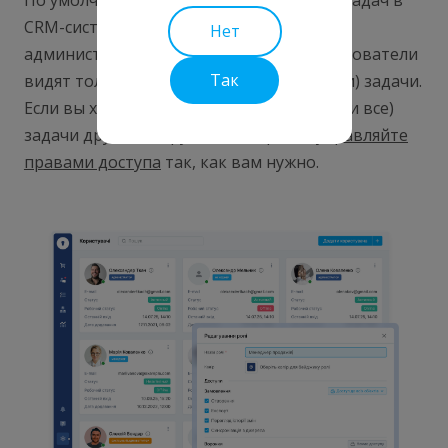
По умолчанию доступ к полному списку задач в
CRM-системе есть у главных ролей:
Нет
администратор, менеджер. Другие пользователи
Так
видят только свои (или связанные с ними) задачи.
Если вы хотите "открыть" некоторые (или все)
задачи другим сотрудникам, просто
управляйте
правами доступа
так, как вам нужно.