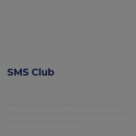
SMS-рассылки
SMS Club
в CRM-системе
Бесплатный встроенный модуль для SMS
Club позволит отправлять смс-сообщения,
не покидая окна KeyCRM.