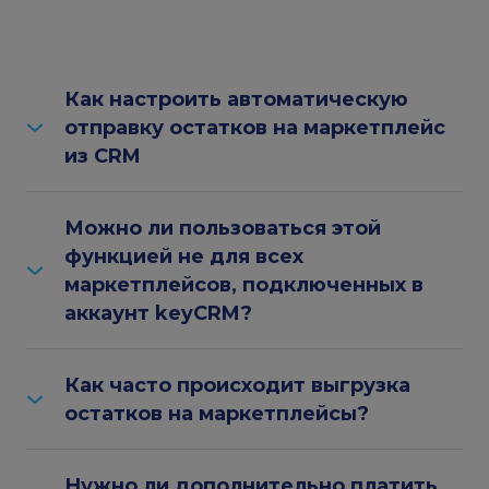
Как настроить автоматическую
отправку остатков на маркетплейс
из CRM
Для этого нужно сделать 2 действия:
1. Собственно подключить маркетплейсы к
срм
Можно ли пользоваться этой
для автоматизации онлайн торговли
KeyCRM (будут приходить заказы)
функцией не для всех
2. В
настройках склада
выделить маркетплейсы,
маркетплейсов, подключенных в
которым нужно получать остатки из KeyCRM.
аккаунт keyCRM?
Конечно. Просто подключите только те, что
нужны вам.
Как часто происходит выгрузка
остатков на маркетплейсы?
Отправка остатков происходит
моментально
после изменения количества остатков в keyCRM,
Нужно ли дополнительно платить
таким образом на маркетплейсах всегда