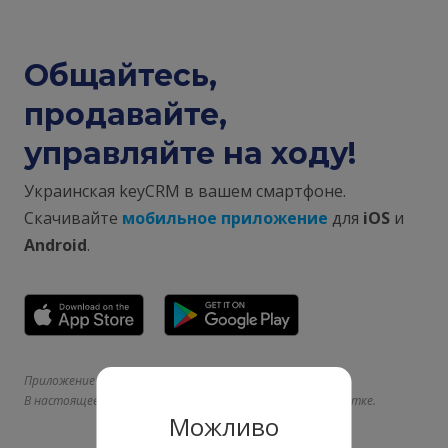
Общайтесь,
продавайте,
управляйте на ходу!
Украинская keyCRM в вашем смартфоне.
Скачивайте
мобильное приложение
для
iOS
и
Android
.
Приложение не заменяет десктопную версию системы.
В настоящее время часть разделов находится в разработке.
Можливо