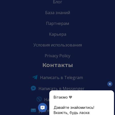
Блог
База знаний
Партнерам
Карьера
Условия использования
Privacy Policy
Контакты
Написать в Telegram
Написать в Messenger
Написать в Viber
ppa.mrcyek%40troppus